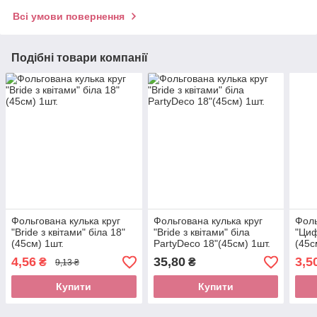
Всі умови повернення
Подібні товари компанії
Фольгована кулька круг
Фольгована кулька круг
Фоль
"Bride з квітами" біла 18"
"Bride з квітами" біла
"Циф
(45см) 1шт.
PartyDeco 18"(45см) 1шт.
(45с
4,56
35,80
3,5
₴
₴
9,13 ₴
Купити
Купити