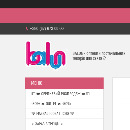
+380 (67) 673-09-00
BALUN - оптовий постачальник
товарів для свята🎈
💵 👑 СЕРПНЕВИЙ РОЗПРОДАЖ 👑💵
-50% 🔥 OUTLET 🔥 -50%
💚 МАВКА ЛІСОВА ПІСНЯ 💚
⭐️ ЗАРАЗ В ТРЕНДІ ⭐️