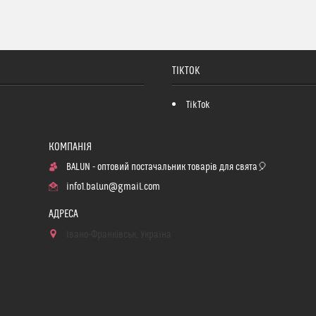
TIKTOK
TikTok
BALUN - оптовий постачальник товарів для свята🎈
info1.balun@gmail.com
Івано-Франківськ, Україна