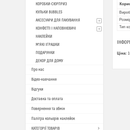
КОРОБКИ-СЮРПРИЗ
Кори
КУЛЬКИ BUBBLES
Вироб
Розмі
АКСЕСУАРИ ДЛЯ ПАКУВАННЯ
Тип к
КОНФЕТТІ І НАПОВНЮВАЧІ
НАКЛЕЙКИ
ІНФОР
М'ЯКІ ІГРАШКИ
ПОДАРУНКИ
Ціна:
1
ДЕКОР ДЛЯ ДОМУ
Про нас
Відео-навчання
Відгуки
Доставка та оплата
Повернення та обмін
Палітра кольорів наклейок
КАТЕГОРІЇ ТОВАРІВ