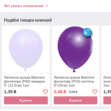
Всі умови повернення
Подібні товари компанії
Латексна кулька Balonevi
Латексна кулька Balonevi
Лате
фіолетова (P42) макарун
фіолетова (P10) пастель
зеле
5" (12,5см) 1шт.
6"(15см) 1шт.
1шт.
1,35
0,48
1,3
₴
₴
0,96 ₴
Купити
Купити