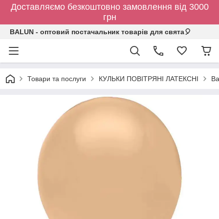
Доставляємо безкоштовно замовлення від 3000
грн
BALUN - оптовий постачальник товарів для свята🎈
Товари та послуги
КУЛЬКИ ПОВІТРЯНІ ЛАТЕКСНІ
Ba