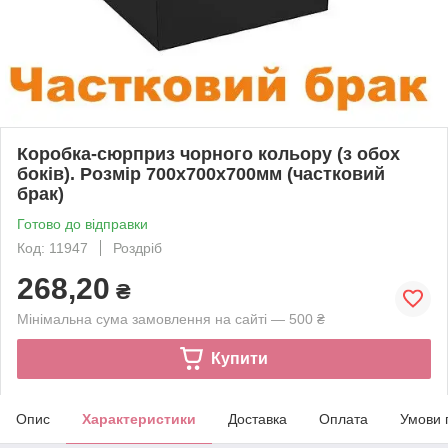
Коробка-сюрприз чорного кольору (з обох
боків). Розмір 700х700х700мм (частковий
брак)
Готово до відправки
Код: 11947
Роздріб
268,20
₴
Мінімальна сума замовлення на сайті — 500 ₴
Купити
Опис
Характеристики
Доставка
Оплата
Умови 