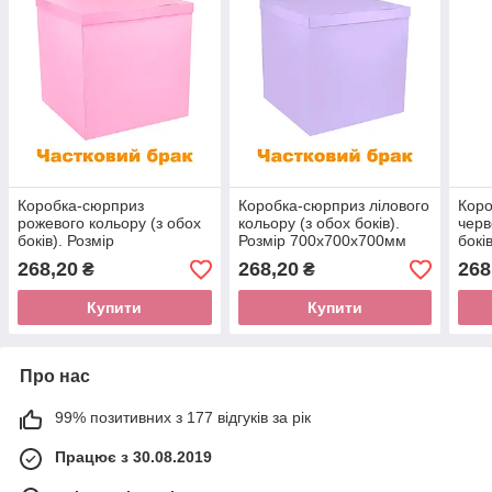
Коробка-сюрприз
Коробка-сюрприз лілового
Коро
рожевого кольору (з обох
кольору (з обох боків).
черв
боків). Розмір
Розмір 700х700х700мм
бокі
700х700х700мм
(частковий брак)
700
268,20
268,20
268
₴
₴
(частковий брак)
(час
Купити
Купити
Про нас
99% позитивних з 177 відгуків за рік
Працює з 30.08.2019