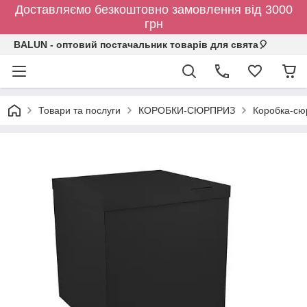
Доставляємо безкоштовно замовлення від 3000
грн
BALUN - оптовий постачальник товарів для свята🎈
Товари та послуги
КОРОБКИ-СЮРПРИЗ
Коробка-сюр