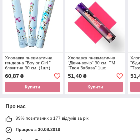
Хлопавка пневматична
Хлопавка пневматична
Хлоп
гендерна "Boy or Girl "
"Дівич-вечір" 30 см. ТМ
"Єди
блакитна 30 см. (1шт.)
"Твоя Забава" 1шт.
"Тво
60,87
51,40
51,
₴
₴
Купити
Купити
Про нас
99% позитивних з 177 відгуків за рік
Працює з 30.08.2019