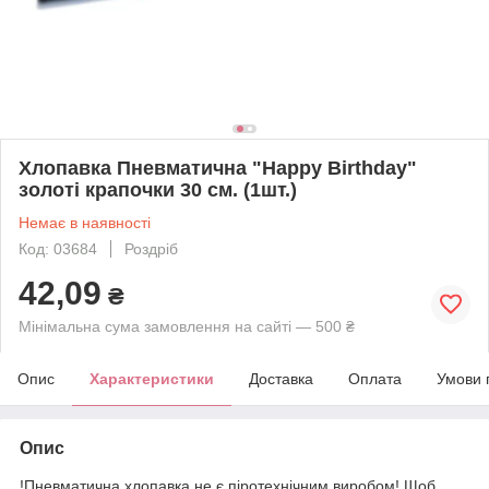
Хлопавка Пневматична "Happy Birthday"
золоті крапочки 30 см. (1шт.)
Немає в наявності
Код: 03684
Роздріб
42,09
₴
Мінімальна сума замовлення на сайті — 500 ₴
Опис
Характеристики
Доставка
Оплата
Умови 
Опис
!Пневматична хлопавка не є піротехнічним виробом! Щоб