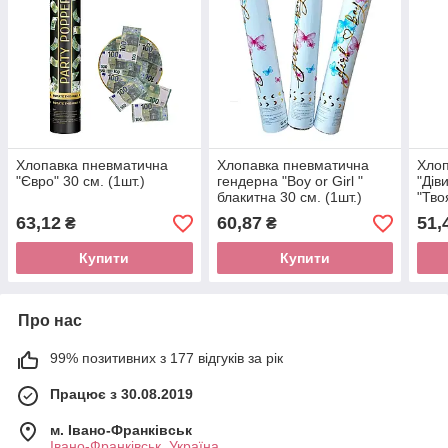
Хлопавка пневматична
Хлопавка пневматична
Хлоп
"Євро" 30 см. (1шт.)
гендерна "Boy or Girl "
"Дів
блакитна 30 см. (1шт.)
"Тво
63,12
60,87
51,
₴
₴
Купити
Купити
Про нас
99% позитивних з 177 відгуків за рік
Працює з 30.08.2019
м. Івано-Франківськ
Івано-Франківськ, Україна