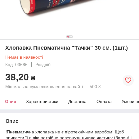
Хлопавка Пневматична "Тачки" 30 см. (1шт.)
Немає в наявності
Код: 03686
Роздріб
38,20
₴
Мінімальна сума замовлення на сайті — 500 ₴
Опис
Характеристики
Доставка
Оплата
Умови п
Опис
!Пневматична хлопавка не є піротехнічним виробом! Щоб
привести її в дію потрібно повернути нижню частину (балон) і