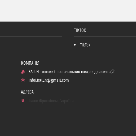
TIKTOK
TikTok
BALUN - оптовий постачальник товарів для свята🎈
info1.balun@gmail.com
Івано-Франківськ, Україна