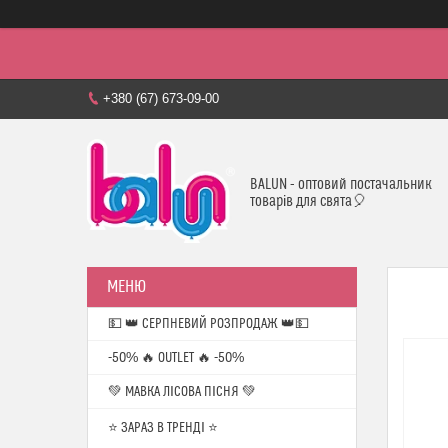
+380 (67) 673-09-00
BALUN - оптовий постачальник
товарів для свята🎈
💵 👑 СЕРПНЕВИЙ РОЗПРОДАЖ 👑💵
-50% 🔥 OUTLET 🔥 -50%
💚 МАВКА ЛІСОВА ПІСНЯ 💚
⭐️ ЗАРАЗ В ТРЕНДІ ⭐️