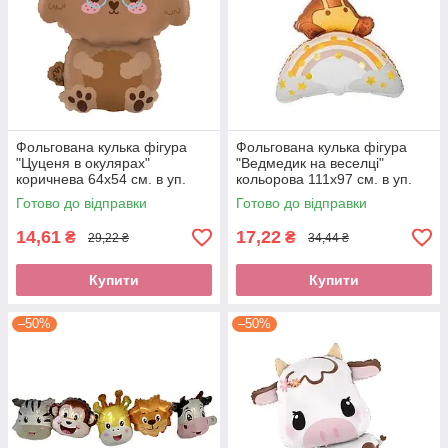
Фольгована кулька фігура
Фольгована кулька фігура
"Цуценя в окулярах"
"Ведмедик на веселці"
коричнева 64х54 см. в уп.
кольорова 111х97 см. в уп.
(1шт.)
(1шт.)
Готово до відправки
Готово до відправки
14,61
17,22
₴
₴
29,22 ₴
34,44 ₴
Купити
Купити
–50%
–50%