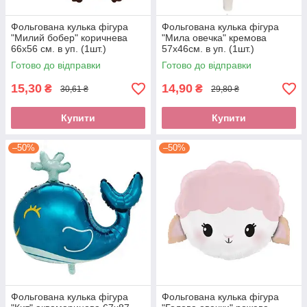
Фольгована кулька фігура
Фольгована кулька фігура
"Милий бобер" коричнева
"Мила овечка" кремова
66х56 см. в уп. (1шт.)
57x46см. в уп. (1шт.)
Готово до відправки
Готово до відправки
15,30
14,90
₴
₴
30,61 ₴
29,80 ₴
Купити
Купити
–50%
–50%
Фольгована кулька фігура
Фольгована кулька фігура