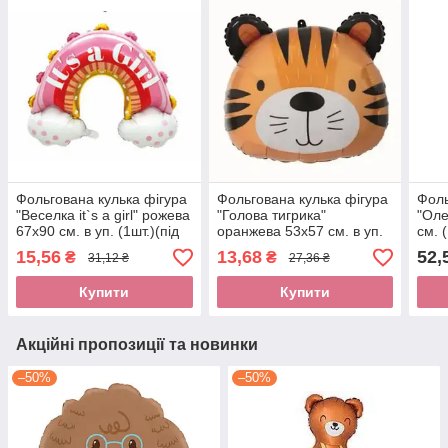
Фольгована кулька фігура
Фольгована кулька фігура
Фоль
"Веселка it`s a girl" рожева
"Голова тигрика"
"Оле
67х90 см. в уп. (1шт.)(під
оранжева 53х57 см. в уп.
см. 
повітря)
(1шт.)
15,56
13,68
52,
₴
₴
31,12 ₴
27,36 ₴
Купити
Купити
Акційні пропозиції та новинки
–50%
–50%