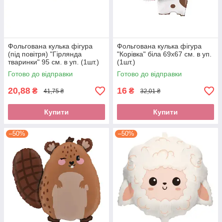
Фольгована кулька фігура
Фольгована кулька фігура
(під повітря) "Гірлянда
"Корівка" біла 69х67 см. в уп.
тваринки" 95 см. в уп. (1шт.)
(1шт.)
Готово до відправки
Готово до відправки
20,88
16
₴
₴
41,75 ₴
32,01 ₴
Купити
Купити
–50%
–50%