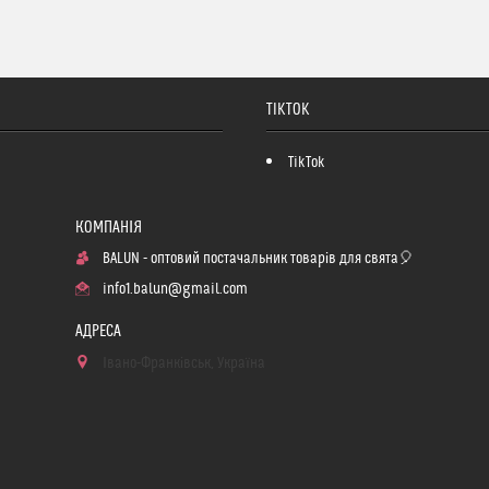
TIKTOK
TikTok
BALUN - оптовий постачальник товарів для свята🎈
info1.balun@gmail.com
Івано-Франківськ, Україна