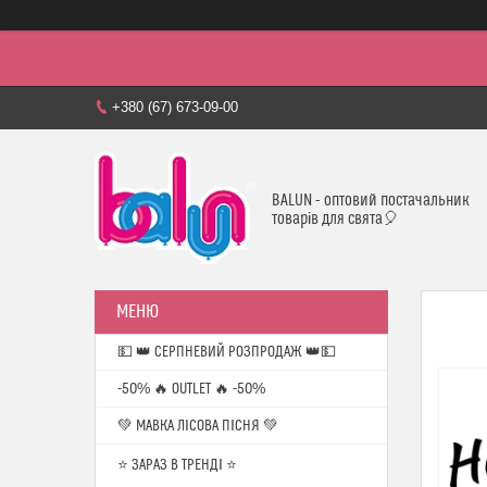
+380 (67) 673-09-00
BALUN - оптовий постачальник
товарів для свята🎈
💵 👑 СЕРПНЕВИЙ РОЗПРОДАЖ 👑💵
-50% 🔥 OUTLET 🔥 -50%
💚 МАВКА ЛІСОВА ПІСНЯ 💚
⭐️ ЗАРАЗ В ТРЕНДІ ⭐️