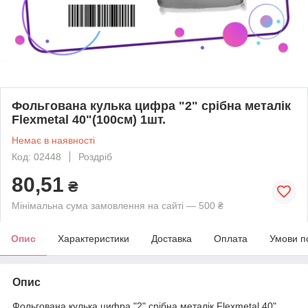
Фольгована кулька цифра "2" срібна металік
Flexmetal 40"(100см) 1шт.
Немає в наявності
Код: 02448
Роздріб
80,51
₴
Мінімальна сума замовлення на сайті — 500 ₴
Опис
Характеристики
Доставка
Оплата
Умови п
Опис
Фольгована кулька цифра "2" срібна металік Flexmetal 40"