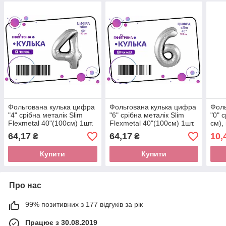
Фольгована кулька цифра
Фольгована кулька цифра
Фоль
"4" срібна металік Slim
"6" срібна металік Slim
"0" 
Flexmetal 40"(100см) 1шт.
Flexmetal 40"(100см) 1шт.
см),
64,17
64,17
10,
₴
₴
Купити
Купити
Про нас
99% позитивних з 177 відгуків за рік
Працює з 30.08.2019