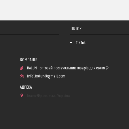
TIKTOK
TikTok
BALUN - оптовий постачальник товарів для свята🎈
info1.balun@gmail.com
Івано-Франківськ, Україна