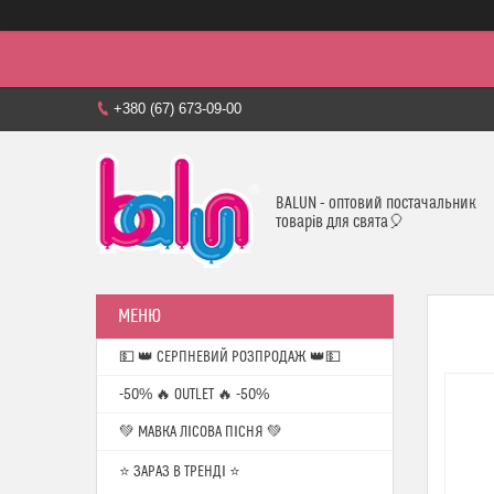
+380 (67) 673-09-00
BALUN - оптовий постачальник
товарів для свята🎈
💵 👑 СЕРПНЕВИЙ РОЗПРОДАЖ 👑💵
-50% 🔥 OUTLET 🔥 -50%
💚 МАВКА ЛІСОВА ПІСНЯ 💚
⭐️ ЗАРАЗ В ТРЕНДІ ⭐️