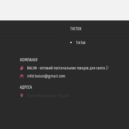
TIKTOK
TikTok
BALUN - оптовий постачальник товарів для свята🎈
info1.balun@gmail.com
Івано-Франківськ, Україна