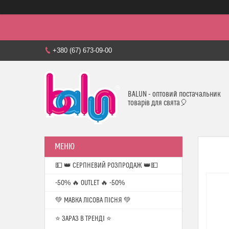
+380 (67) 673-09-00
BALUN - оптовий постачальник
товарів для свята🎈
💵 👑 СЕРПНЕВИЙ РОЗПРОДАЖ 👑💵
-50% 🔥 OUTLET 🔥 -50%
💚 МАВКА ЛІСОВА ПІСНЯ 💚
⭐️ ЗАРАЗ В ТРЕНДІ ⭐️