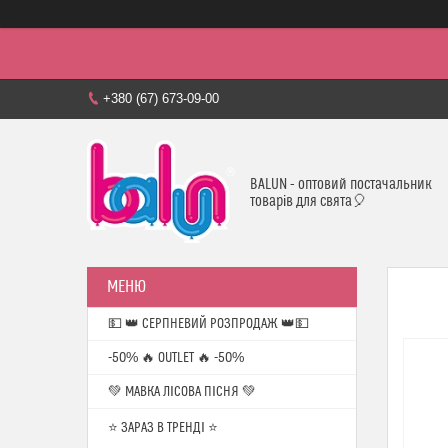
+380 (67) 673-09-00
BALUN - оптовий постачальник
товарів для свята🎈
💵 👑 СЕРПНЕВИЙ РОЗПРОДАЖ 👑💵
-50% 🔥 OUTLET 🔥 -50%
💚 МАВКА ЛІСОВА ПІСНЯ 💚
⭐️ ЗАРАЗ В ТРЕНДІ ⭐️