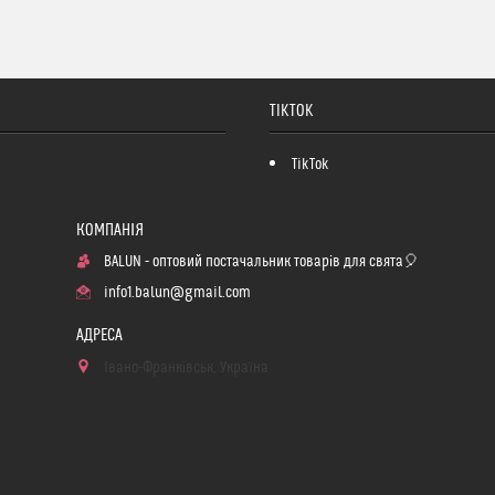
TIKTOK
TikTok
BALUN - оптовий постачальник товарів для свята🎈
info1.balun@gmail.com
Івано-Франківськ, Україна