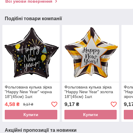
Всі умови повернення
Подібні товари компанії
Фольгована кулька зірка
Фольгована кулька зірка
Фоль
"Happy New Year" чорна
"Happy New Year" золота
"Hap
18"(45см) 1шт.
18"(45см) 1шт.
зіро
1шт.
4,58
9,17
9,1
₴
₴
9,17 ₴
Купити
Купити
Акційні пропозиції та новинки