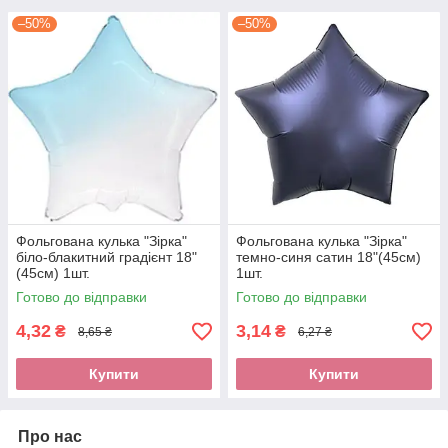
–50%
–50%
Фольгована кулька "Зірка"
Фольгована кулька "Зірка"
біло-блакитний градієнт 18"
темно-синя сатин 18"(45см)
(45см) 1шт.
1шт.
Готово до відправки
Готово до відправки
4,32
3,14
₴
₴
8,65 ₴
6,27 ₴
Купити
Купити
Про нас