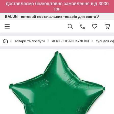
Доставляємо безкоштовно замовлення від 3000
грн
BALUN - оптовий постачальник товарів для свята🎈
Товари та послуги
ФОЛЬГОВАНІ КУЛЬКИ
Кулі для о