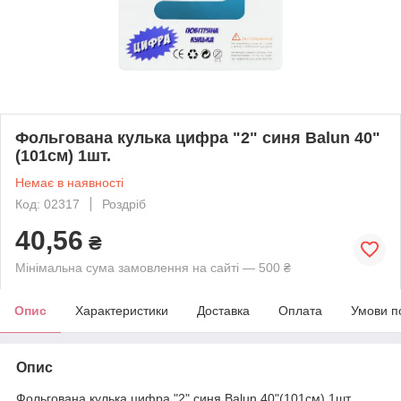
Фольгована кулька цифра "2" синя Balun 40"
(101см) 1шт.
Немає в наявності
Код: 02317
Роздріб
40,56
₴
Мінімальна сума замовлення на сайті — 500 ₴
Опис
Характеристики
Доставка
Оплата
Умови п
Опис
Фольгована кулька цифра "2" синя Balun 40"(101см) 1шт.