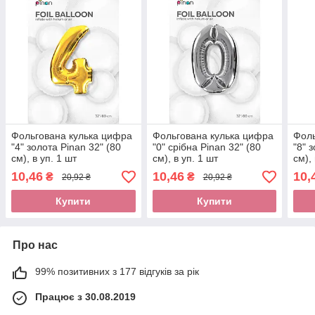
Фольгована кулька цифра
Фольгована кулька цифра
Фоль
"4" золота Pinan 32" (80
"0" срібна Pinan 32" (80
"8" 
см), в уп. 1 шт
см), в уп. 1 шт
см),
10,46
10,46
10,
₴
₴
20,92 ₴
20,92 ₴
Купити
Купити
Про нас
99% позитивних з 177 відгуків за рік
Працює з 30.08.2019