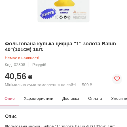
Фольгована кулька цифра "1" золота Balun
40"(101см) 1шт.
Немає в наявності
Код: 02308
Роздріб
40,56
₴
Мінімальна сума замовлення на сайті — 500 ₴
Опис
Характеристики
Доставка
Оплата
Умови п
Опис
Фольгована кулька цифра "1" золота Balun 40"(101см) 1шт.