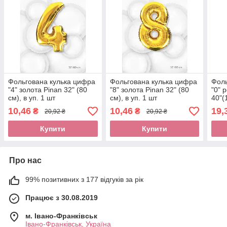
Фольгована кулька цифра
Фольгована кулька цифра
Фоль
"4" золота Pinan 32" (80
"8" золота Pinan 32" (80
"0" 
см), в уп. 1 шт
см), в уп. 1 шт
40"(
10,46
10,46
19,
₴
₴
20,92 ₴
20,92 ₴
Купити
Купити
Про нас
99% позитивних з 177 відгуків за рік
Працює з 30.08.2019
м. Івано-Франківськ
Івано-Франківськ, Україна