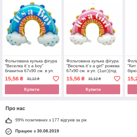
Фольгована кулька фігура
Фольгована кулька фігура
Фоль
"Веселка it`s a boy"
"Веселка it`s a girl" рожева
"Кит
блакитна 67х90 см. в уп.
67х90 см. в уп. (1шт.)(під
бірю
(1шт.)(під повітря)
повітря)
(1шт
15,56
15,56
15,
₴
₴
31,12 ₴
31,12 ₴
Купити
Купити
Про нас
99% позитивних з 177 відгуків за рік
Працює з 30.08.2019