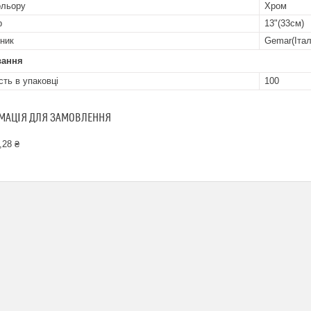
ольору
Хром
р
13"(33см)
ник
Gemar(Італ
вання
сть в упаковці
100
МАЦІЯ ДЛЯ ЗАМОВЛЕННЯ
,28 ₴