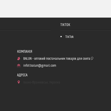
TIKTOK
TikTok
BALUN - оптовий постачальник товарів для свята🎈
info1.balun@gmail.com
Івано-Франківськ, Україна