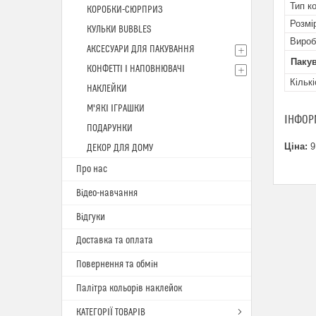
Тип к
КОРОБКИ-СЮРПРИЗ
Розмі
КУЛЬКИ BUBBLES
Вироб
АКСЕСУАРИ ДЛЯ ПАКУВАННЯ
Паку
КОНФЕТТІ І НАПОВНЮВАЧІ
Кількі
НАКЛЕЙКИ
М'ЯКІ ІГРАШКИ
ІНФОР
ПОДАРУНКИ
Ціна:
9
ДЕКОР ДЛЯ ДОМУ
Про нас
Відео-навчання
Відгуки
Доставка та оплата
Повернення та обмін
Палітра кольорів наклейок
КАТЕГОРІЇ ТОВАРІВ