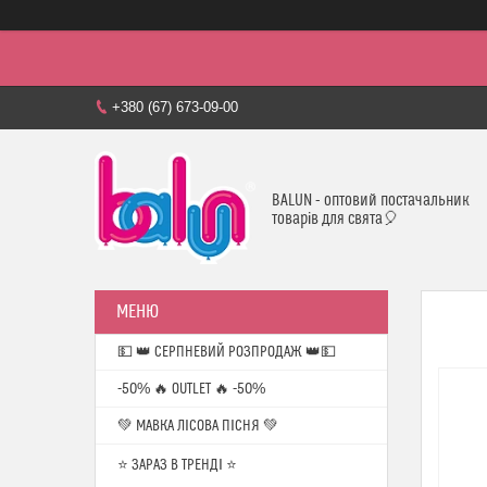
+380 (67) 673-09-00
BALUN - оптовий постачальник
товарів для свята🎈
💵 👑 СЕРПНЕВИЙ РОЗПРОДАЖ 👑💵
-50% 🔥 OUTLET 🔥 -50%
💚 МАВКА ЛІСОВА ПІСНЯ 💚
⭐️ ЗАРАЗ В ТРЕНДІ ⭐️