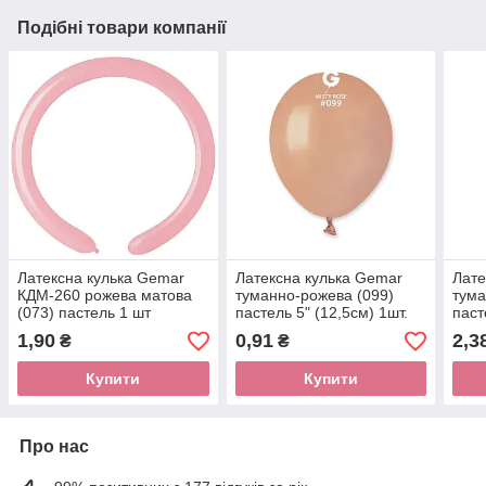
Подібні товари компанії
Латексна кулька Gemar
Латексна кулька Gemar
Лате
КДМ-260 рожева матова
туманно-рожева (099)
тума
(073) пастель 1 шт
пастель 5" (12,5см) 1шт.
паст
1,90
0,91
2,3
₴
₴
Купити
Купити
Про нас