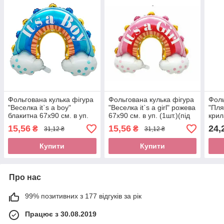
Фольгована кулька фігура
Фольгована кулька фігура
Фоль
"Веселка it`s a boy"
"Веселка it`s a girl" рожева
"Пля
блакитна 67х90 см. в уп.
67х90 см. в уп. (1шт.)(під
крил
(1шт.)(під повітря)
повітря)
см. в
15,56
15,56
24,
₴
₴
31,12 ₴
31,12 ₴
Купити
Купити
Про нас
99% позитивних з 177 відгуків за рік
Працює з 30.08.2019