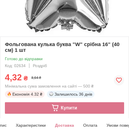
Фольгована кулька буква "W" срібна 16" (40
см) 1 шт
Готово до відправки
Код: 02634
Роздріб
4,32
₴
8,64 ₴
Мінімальна сума замовлення на сайті — 500 ₴
Економія
4.32 ₴
Залишилось
36 днів
Купити
пис
Характеристики
Доставка
Оплата
Умови пове