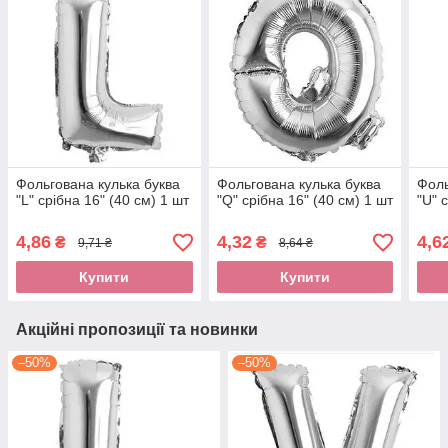
Фольгована кулька буква
Фольгована кулька буква
Фоль
"L" срібна 16" (40 см) 1 шт
"Q" срібна 16" (40 см) 1 шт
"U" 
4,86
4,32
4,6
₴
₴
9,71 ₴
8,64 ₴
Купити
Купити
Акційні пропозиції та новинки
–50%
–50%