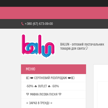
+380 (67) 673-09-00
BALUN - оптовий постачальник
товарів для свята🎈
💵 👑 СЕРПНЕВИЙ РОЗПРОДАЖ 👑💵
-50% 🔥 OUTLET 🔥 -50%
💚 МАВКА ЛІСОВА ПІСНЯ 💚
⭐️ ЗАРАЗ В ТРЕНДІ ⭐️