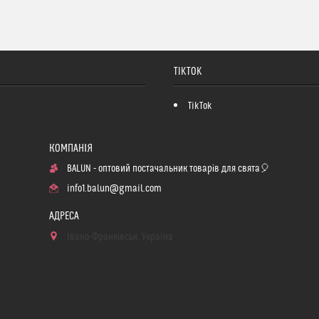
TIKTOK
TikTok
BALUN - оптовий постачальник товарів для свята🎈
info1.balun@gmail.com
Івано-Франківськ, Україна