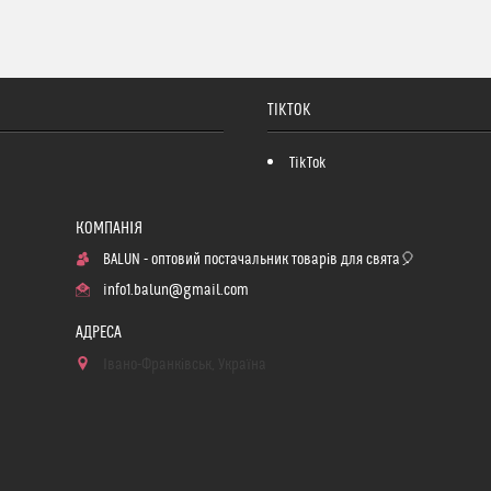
TIKTOK
TikTok
BALUN - оптовий постачальник товарів для свята🎈
info1.balun@gmail.com
Івано-Франківськ, Україна