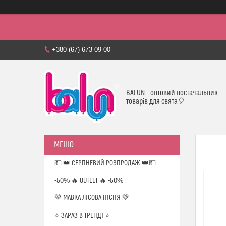
+380 (67) 673-09-00
BALUN - оптовий постачальник
товарів для свята🎈
💵 👑 СЕРПНЕВИЙ РОЗПРОДАЖ 👑💵
-50% 🔥 OUTLET 🔥 -50%
💚 МАВКА ЛІСОВА ПІСНЯ 💚
⭐️ ЗАРАЗ В ТРЕНДІ ⭐️