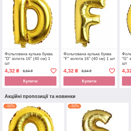
Фольгована кулька буква
Фольгована кулька буква
Фоль
"D" золота 16" (40 см) 1
"F" золота 16" (40 см) 1 шт
"G" 
шт
шт
4,32
4,32
4,3
₴
₴
8,64 ₴
8,64 ₴
Купити
Купити
Акційні пропозиції та новинки
–50%
–50%