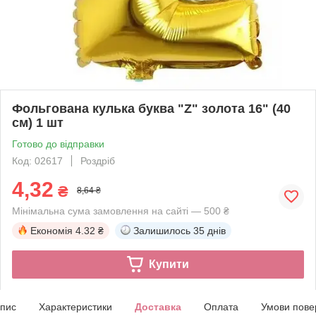
Фольгована кулька буква "Z" золота 16" (40
см) 1 шт
Готово до відправки
Код: 02617
Роздріб
4,32
₴
8,64 ₴
Мінімальна сума замовлення на сайті — 500 ₴
Економія
4.32 ₴
Залишилось
35 днів
Купити
пис
Характеристики
Доставка
Оплата
Умови пове