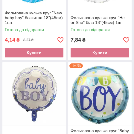
Фольгована кулька круг "New
baby boy" блакитна 18"(45см)
Фольгована кулька круг "He
1шт.
or She" біла 18"(45см) 1шт.
Готово до відправки
Готово до відправки
4,14
7,84
₴
₴
8,27 ₴
Купити
Купити
–50%
Фольгована кулька круг "Baby