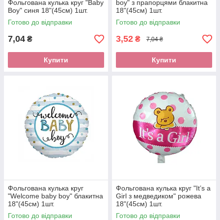
Фольгована кулька круг "Baby
boy" з прапорцями блакитна
Boy" синя 18"(45см) 1шт.
18"(45см) 1шт.
Готово до відправки
Готово до відправки
7,04
3,52
₴
₴
7,04 ₴
Купити
Купити
Фольгована кулька круг
Фольгована кулька круг "It’s a
"Welcome baby boy" блакитна
Girl з медведиком" рожева
18"(45см) 1шт.
18"(45см) 1шт.
Готово до відправки
Готово до відправки