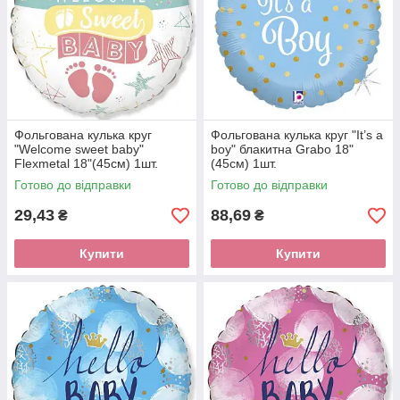
Фольгована кулька круг
Фольгована кулька круг "It’s a
"Welcome sweet baby"
boy" блакитна Grabo 18"
Flexmetal 18"(45см) 1шт.
(45см) 1шт.
Готово до відправки
Готово до відправки
29,43
88,69
₴
₴
Купити
Купити