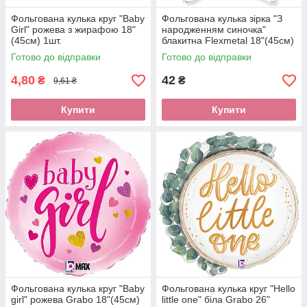
Фольгована кулька круг "Baby
Фольгована кулька зірка "З
Girl" рожева з жирафою 18"
народженням синочка"
(45см) 1шт.
блакитна Flexmetal 18"(45см)
1шт.
Готово до відправки
Готово до відправки
4,80
42
₴
₴
9,61 ₴
Купити
Купити
Фольгована кулька круг "Baby
Фольгована кулька круг "Hello
girl" рожева Grabo 18"(45см)
little one" біла Grabo 26"