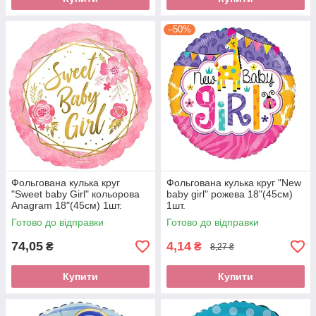
–50%
Фольгована кулька круг
Фольгована кулька круг "New
"Sweet baby Girl" кольорова
baby girl" рожева 18"(45см)
Anagram 18"(45см) 1шт.
1шт.
Готово до відправки
Готово до відправки
74,05
4,14
₴
₴
8,27 ₴
Купити
Купити