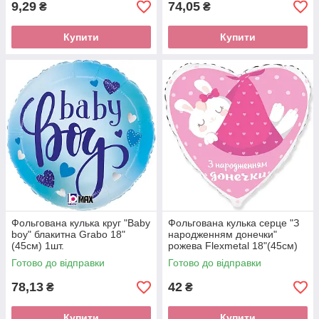
9,29
74,05
₴
₴
Купити
Купити
Фольгована кулька круг "Baby
Фольгована кулька серце "З
boy" блакитна Grabo 18"
народженням донечки"
(45см) 1шт.
рожева Flexmetal 18"(45см)
1шт.
Готово до відправки
Готово до відправки
78,13
42
₴
₴
Купити
Купити