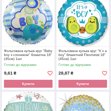
Фольгована кулька круг "Baby
Фольгована кулька круг "It`s a
boy з слоником" блакитна 18"
boy" блакитний Flexmetal 18"
(45см) 1шт.
(45см) 1шт.
Готово до відправки
Готово до відправки
9,61
28,87
₴
₴
Купити
Купити