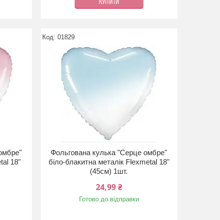
КУПИТИ
01829
омбре"
Фольгована кулька "Серце омбре"
tal 18"
біло-блакитна металік Flexmetal 18"
(45см) 1шт.
24,99 ₴
Готово до відправки