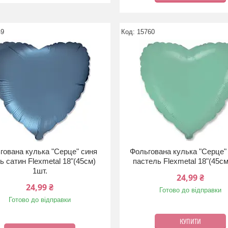
49
15760
гована кулька "Серце" синя
Фольгована кулька "Серце"
ь сатин Flexmetal 18"(45см)
пастель Flexmetal 18"(45см
1шт.
24,99 ₴
24,99 ₴
Готово до відправки
Готово до відправки
КУПИТИ