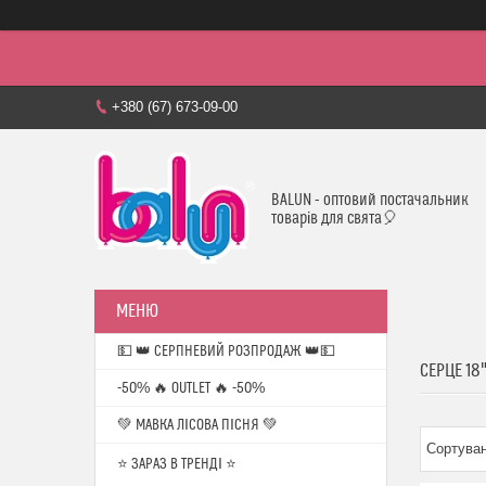
+380 (67) 673-09-00
BALUN - оптовий постачальник
товарів для свята🎈
💵 👑 СЕРПНЕВИЙ РОЗПРОДАЖ 👑💵
СЕРЦЕ 18
-50% 🔥 OUTLET 🔥 -50%
💚 МАВКА ЛІСОВА ПІСНЯ 💚
⭐️ ЗАРАЗ В ТРЕНДІ ⭐️