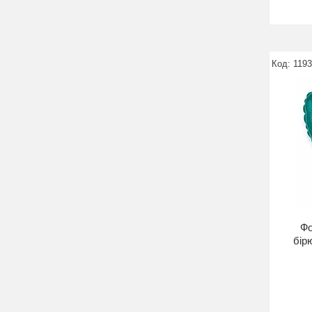
119
Фо
бір