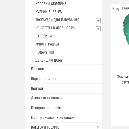
КОРОБКИ-СЮРПРИЗ
176
КУЛЬКИ BUBBLES
АКСЕСУАРИ ДЛЯ ПАКУВАННЯ
КОНФЕТТІ І НАПОВНЮВАЧІ
НАКЛЕЙКИ
М'ЯКІ ІГРАШКИ
ПОДАРУНКИ
ДЕКОР ДЛЯ ДОМУ
Про нас
Фольг
Відео-навчання
сат
Відгуки
Доставка та оплата
Повернення та обмін
Палітра кольорів наклейок
КАТЕГОРІЇ ТОВАРІВ