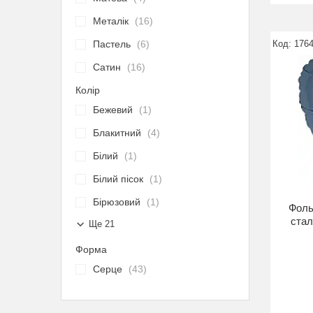
Металік
16
Пастель
6
176
Сатин
16
Колір
Бежевий
1
Блакитний
4
Білий
1
Білий пісок
1
Бірюзовий
1
Фоль
стал
Ще 21
Форма
Серце
43