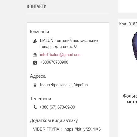
КОНТАКТИ
018
BALUN - оптовий постачальник
товарів для свята🎈
info1.balun@gmail.com
+380676730900
Івано-Франківськ, Україна
Фольго
мета
+380 (67) 673-09-00
VIBER ГРУПА
https://bit.ly/2Xi4lX5